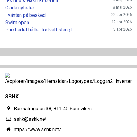
5-klubb & Gästrikeserien
Glada nyheter!
8 maj 2026
I väntan på besked
22 apr 2026
Swim open
12 apr 2026
Parkbadet håller fortsatt stängt
3 apr 2026
SSHK
Barrsätragatan 38, 811 40 Sandviken
sshk@sshk.net
https://www.sshk.net/