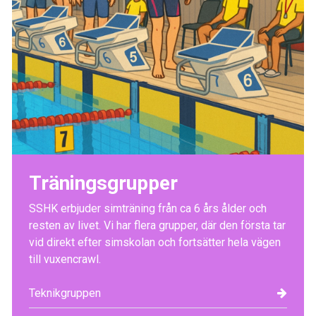
Träningsgrupper
SSHK erbjuder simträning från ca 6 års ålder och
resten av livet. Vi har flera grupper, där den första tar
vid direkt efter simskolan och fortsätter hela vägen
till vuxencrawl.
Teknikgruppen