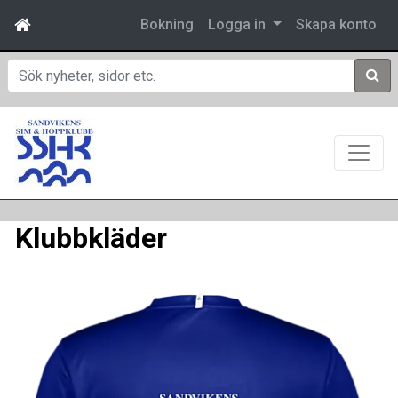
Bokning
Logga in
Skapa konto
Sök
Klubbkläder