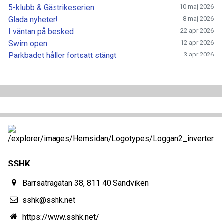
5-klubb & Gästrikeserien
10 maj 2026
Glada nyheter!
8 maj 2026
I väntan på besked
22 apr 2026
Swim open
12 apr 2026
Parkbadet håller fortsatt stängt
3 apr 2026
SSHK
Barrsätragatan 38, 811 40 Sandviken
sshk@sshk.net
https://www.sshk.net/