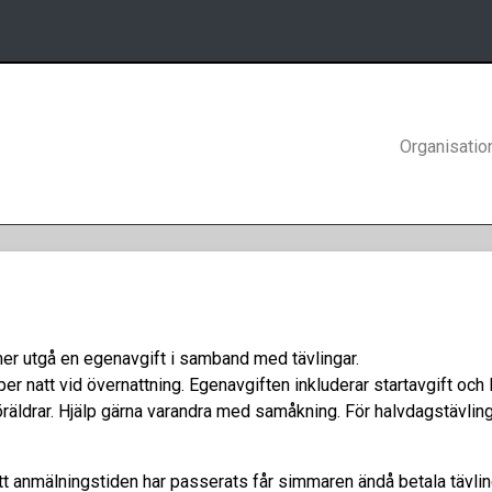
Organisatio
er utgå en egenavgift i samband med tävlingar.
er natt vid övernattning. Egenavgiften inkluderar startavgift och 
äldrar. Hjälp gärna varandra med samåkning. För halvdagstävlingar
tt anmälningstiden har passerats får simmaren ändå betala tävli