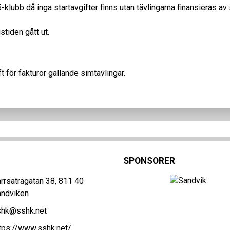
 5-klubb då inga startavgifter finns utan tävlingarna finansieras av
tiden gått ut.
 för fakturor gällande simtävlingar.
SPONSORER
rrsätragatan 38, 811 40
andviken
shk@sshk.net
tps://www.sshk.net/