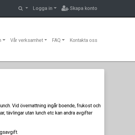
Logga in
Skapa konto
n
Vår verksamhet
FAQ
Kontakta oss
lunch. Vid övernattning ingår boende, frukost och
, tävlingar utan lunch etc kan andra avgifter
ngsavgift.