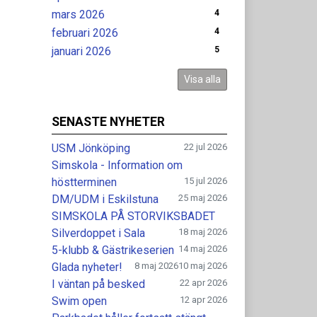
mars 2026
4
februari 2026
4
januari 2026
5
Visa alla
SENASTE NYHETER
USM Jönköping
22 jul 2026
Simskola - Information om
höstterminen
15 jul 2026
DM/UDM i Eskilstuna
25 maj 2026
SIMSKOLA PÅ STORVIKSBADET
Silverdoppet i Sala
18 maj 2026
5-klubb & Gästrikeserien
14 maj 2026
Glada nyheter!
8 maj 2026
10 maj 2026
I väntan på besked
22 apr 2026
Swim open
12 apr 2026