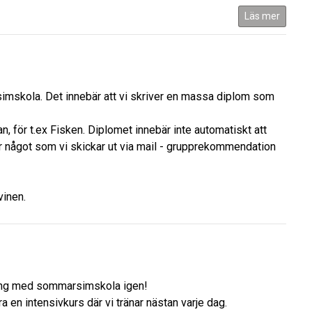
Läs mer
simskola. Det innebär att vi skriver en massa diplom som
n, för t.ex Fisken. Diplomet innebär inte automatiskt att
är något som vi skickar ut via mail - grupprekommendation
vinen.
gång med sommarsimskola igen!
a en intensivkurs där vi tränar nästan varje dag.