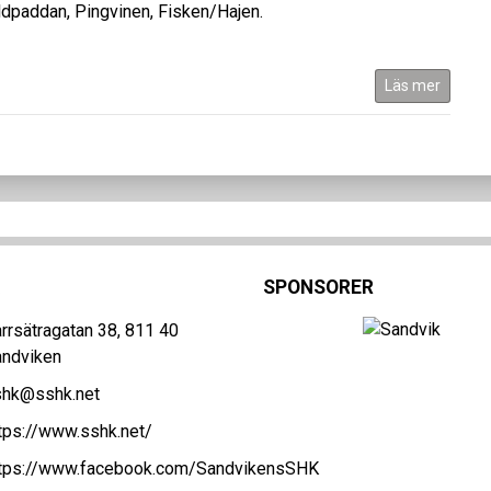
köldpaddan, Pingvinen, Fisken/Hajen.
Läs mer
SPONSORER
rrsätragatan 38, 811 40
andviken
shk@sshk.net
tps://www.sshk.net/
ttps://www.facebook.com/SandvikensSHK