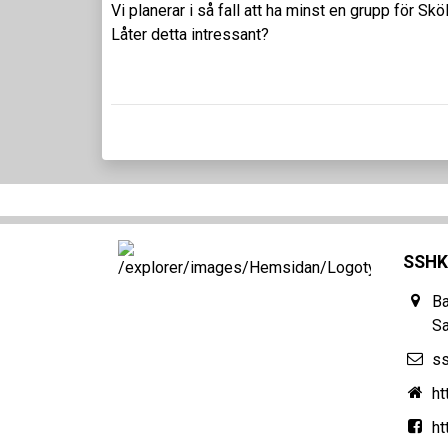
Vi planerar i så fall att ha minst en grupp för S
Låter detta intressant?
SSHK
Ba
S
s
ht
h