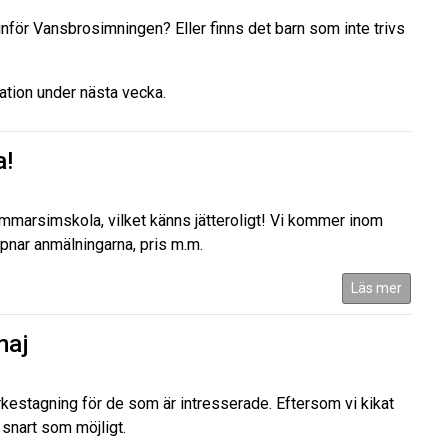
inför Vansbrosimningen? Eller finns det barn som inte trivs
ation under nästa vecka.
a!
sommarsimskola, vilket känns jätteroligt! Vi kommer inom
pnar anmälningarna, pris m.m.
Läs mer
maj
ärkestagning för de som är intresserade. Eftersom vi kikat
 snart som möjligt.