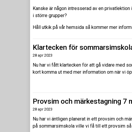
Kanske är någon intresserad av en privatlektion 
i större grupper?
Håll utkik på vår hemsida så kommer mer inform
Klartecken för sommarsimskol
28 apr 2023
Nu har vi fått klartecken för att gå vidare med 
kort komma ut med mer information om när vi öp
Provsim och märkestagning 7 
28 apr 2023
Nu har vi äntligen planerat in ett provsim och m
på sommarsimskola ville vi få till ett provsim så