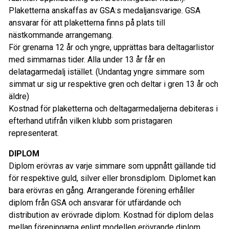
Plaketterna anskaffas av GSA:s medaljansvarige. GSA
ansvarar för att plaketterna finns på plats till
nästkommande arrangemang.
För grenarna 12 år och yngre, upprättas bara deltagarlistor
med simmarnas tider. Alla under 13 år får en
delatagarmedalj istället.
(Undantag yngre simmare som
simmat ur sig ur respektive gren och deltar i gren 13 år och
äldre)
Kostnad för plaketterna och deltagarmedaljerna debiteras i
efterhand utifrån vilken klubb som pristagaren
representerat.
DIPLOM
Diplom erövras av varje simmare som uppnått gällande tid
för respektive guld, silver eller bronsdiplom. Diplomet kan
bara erövras en gång. Arrangerande förening erhåller
diplom från GSA och ansvarar för utfärdande och
distribution av erövrade diplom. Kostnad för diplom delas
mellan föreningarna enligt modellen erövrande diplom.