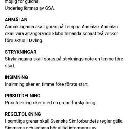
möjlig för guldnål.
Underlag lämnas av GSA.
ANMÄLAN
Anmälningarna skall göras på Tempus Anmälan .Anmälan
skall vara arrangerande klubb tillhanda senast två veckor
före aktuell tävling.
STRYKNINGAR
Strykningarna skall göras på strykningsmöte en timme före
start.
INSIMNING
Insimning sker en timme före första start.
PRISUTDELNING
Prisutdelning sker med en grens förskjutning.
REGELTOLKNING
I samtliga grenar skall Svenska Simförbundets regler gälla.
Simmarna och ledarna bör alltid informeras av