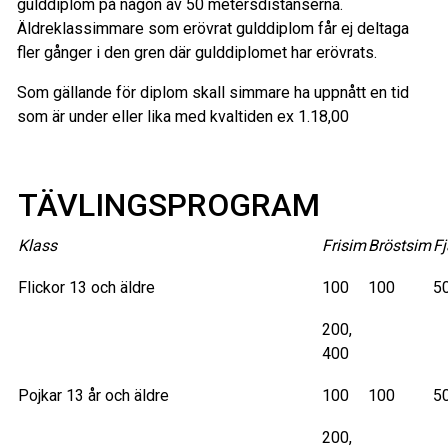
gulddiplom på någon av 50 metersdistanserna.
Äldreklassimmare som erövrat gulddiplom får ej deltaga
fler gånger i den gren där gulddiplomet har erövrats.
Som gällande för diplom skall simmare ha uppnått en tid
som är under eller lika med kvaltiden ex 1.18,00
TÄVLINGSPROGRAM
Klass
Frisim
Bröstsim
Fj
Flickor 13 och äldre
100
100
5
200,
400
Pojkar 13 år och äldre
100
100
5
200,